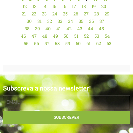
12
13
14
15
16
17
18
19
20
21
22
23
24
25
26
27
28
29
30
31
32
33
34
35
36
37
38
39
40
41
42
43
44
45
46
47
48
49
50
51
52
53
54
55
56
57
58
59
60
61
62
63
Subscreva a nossa newsletter!
EMAIL
SUBSCREVER