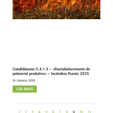
Candidaturas C.4.1.3 – «Restabelecimento do
potencial produtivo» – Incêndios Rurais 2025
16 Janeiro 2026
LER MAIS
1
2
3
4
5
6
7
8
9
10
11