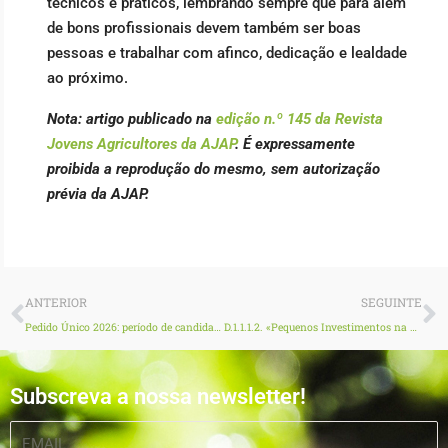
técnicos e práticos, lembrando sempre que para além
de bons profissionais devem também ser boas
pessoas e trabalhar com afinco, dedicação e lealdade
ao próximo.
Nota: artigo publicado na
edição n.º 145 da Revista
Jovens Agricultores da AJAP
. É expressamente
proibida a reprodução do mesmo, sem autorização
prévia da AJAP.
Prev
N
ANTERIOR
SEGUINTE
Pedido Único 2026: período de candidaturas até 1 de junho sem penalização
D.1.1.1.2. «Pequenos Investimentos na Bioeconomia e Economia Circular» no GAL ROTA DA BAIRRADA
Subscreva a nossa newsletter!
EMAIL