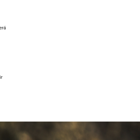
erá
ir