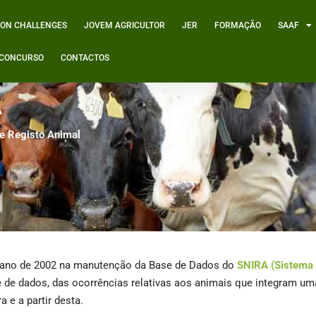
ION CHALLENGES
JOVEM AGRICULTOR
JER
FORMAÇÃO
SAAF
º CONCURSO
CONTACTOS
A
e Registo Animal
o ano de 2002 na manutenção da Base de Dados do
SNIRA (Sistema
e de dados, das ocorrências relativas aos animais que integram um
e a partir desta.