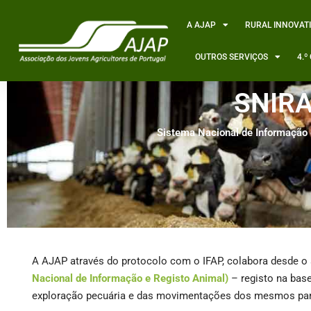
Skip
to
A AJAP
RURAL INNOVAT
content
OUTROS SERVIÇOS
4.
SNIR
Sistema Nacional de Informação 
A AJAP através do protocolo com o IFAP, colabora desde 
Nacional de Informação e Registo Animal)
– registo na bas
exploração pecuária e das movimentações dos mesmos para 