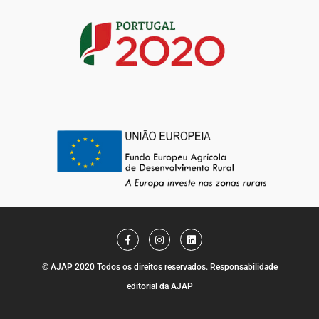
F
I
L
a
n
i
c
s
n
e
t
k
© AJAP 2020 Todos os direitos reservados. Responsabilidade
b
a
e
o
g
d
editorial da AJAP
o
r
i
k
a
n
-
m