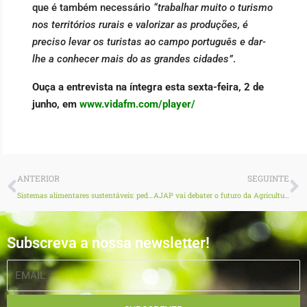
que é também necessário
“trabalhar muito o turismo
nos territórios rurais e valorizar as produções, é
preciso levar os turistas ao campo português e dar-
lhe a conhecer mais do as grandes cidades”
.
Ouça a entrevista na íntegra esta sexta-feira, 2 de
junho, em
www.vidafm.com/player/
Prev
N
ANTERIOR
SEGUINTE
Sistemas alimentares sustentáveis: pedem-se medidas mais fortes da UE
AJAP vai debater o futuro da Agricultura e a nova PAC na FNA23
Subscreva a nossa newsletter!
EMAIL