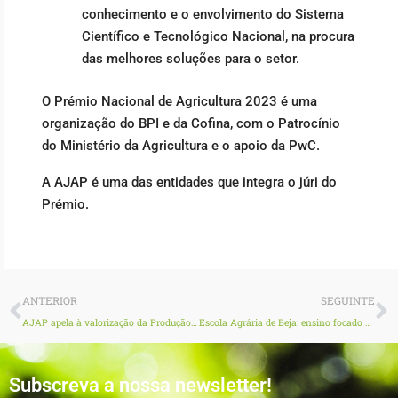
conhecimento e o envolvimento do Sistema
Científico e Tecnológico Nacional, na procura
das melhores soluções para o setor.
O Prémio Nacional de Agricultura 2023 é uma
organização do BPI e da Cofina, com o Patrocínio
do Ministério da Agricultura e o apoio da PwC.
A AJAP é uma das entidades que integra o júri do
Prémio.
Prev
N
ANTERIOR
SEGUINTE
AJAP apela à valorização da Produção Nacional
Escola Agrária de Beja: ensino focado no potencial da região
Subscreva a nossa newsletter!