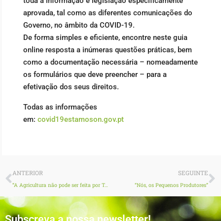
toda a informação e legislação especificamente
aprovada, tal como as diferentes comunicações do
Governo, no âmbito da COVID-19.
De forma simples e eficiente, encontre neste guia
online resposta a inúmeras questões práticas, bem
como a documentação necessária – nomeadamente
os formulários que deve preencher – para a
efetivação dos seus direitos.
Todas as informações
em:
covid19estamoson.gov.pt
Prev
N
ANTERIOR
SEGUINTE
“A Agricultura não pode ser feita por Teletrabalho”
“Nós, os Pequenos Produtores”
Subscreva a nossa newsletter!