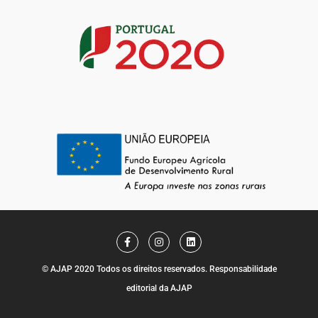
F
I
L
a
n
i
c
s
n
e
t
k
© AJAP 2020 Todos os direitos reservados. Responsabilidade
b
a
e
o
g
d
editorial da AJAP
o
r
i
k
a
n
-
m