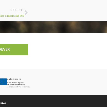
Next
SEGUINTE
isões agrícolas do INE
REVER
quivo