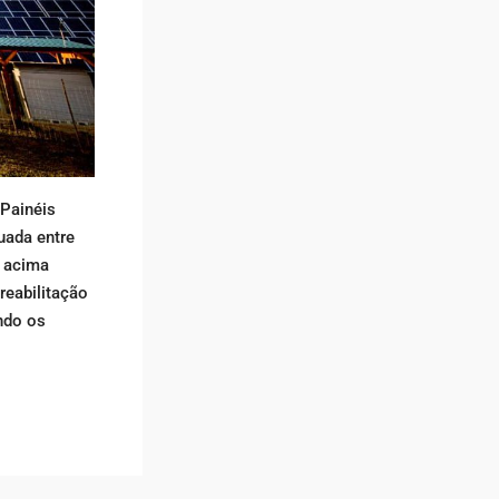
 Painéis
uada entre
a acima
reabilitação
ndo os