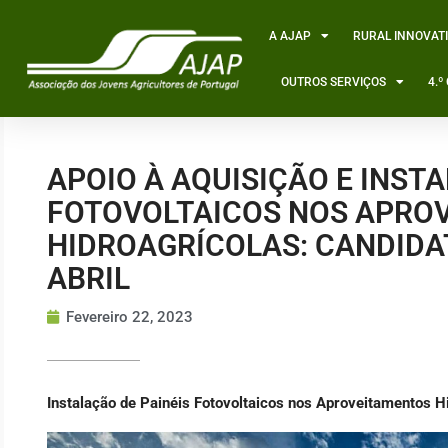
Skip
to
A AJAP
RURAL INNOVAT
content
OUTROS SERVIÇOS
4.
APOIO À AQUISIÇÃO E INSTA
FOTOVOLTAICOS NOS APRO
HIDROAGRÍCOLAS: CANDIDA
ABRIL
Fevereiro 22, 2023
Instalação de Painéis Fotovoltaicos nos Aproveitamentos H