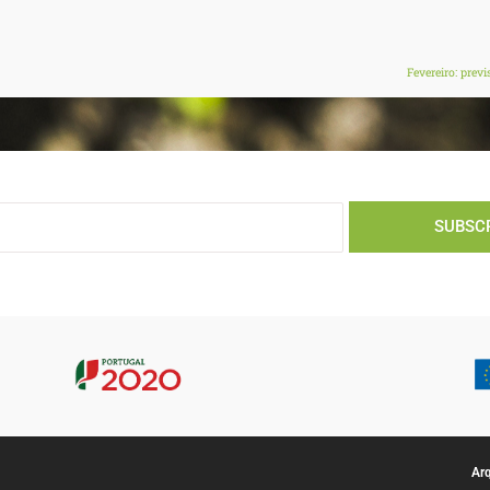
Fevereiro: prev
SUBSC
Ar