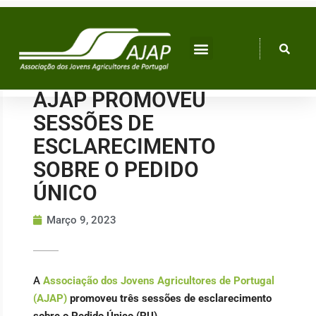
Skip
to
content
AJAP PROMOVEU
SESSÕES DE
ESCLARECIMENTO
SOBRE O PEDIDO
ÚNICO
Março 9, 2023
A
Associação dos Jovens Agricultores de Portugal
(AJAP)
promoveu três sessões de esclarecimento
sobre o Pedido Único (PU).