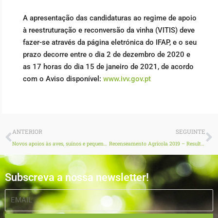
A apresentação das candidaturas ao regime de apoio
à reestruturação e reconversão da vinha (VITIS) deve
fazer-se através da página eletrónica do IFAP, e o seu
prazo decorre entre o dia 2 de dezembro de 2020 e
as 17 horas do dia 15 de janeiro de 2021, de acordo
com o Aviso disponível:
www.ivv.gov.pt
Prev
N
ANTERIOR
SEGUINTE
Novos apoios às aves, suínos e pequenos ruminantes
Recenseamento Agrícola 2019 – Resultados provisórios confirmam tendências da agricultura portuguesa
Subscreva a nossa newsletter!
EMAIL