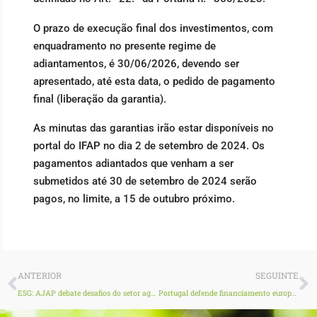
O prazo de execução final dos investimentos, com
enquadramento no presente regime de
adiantamentos, é 30/06/2026, devendo ser
apresentado, até esta data, o pedido de pagamento
final (liberação da garantia).
As minutas das garantias irão estar disponíveis no
portal do IFAP no dia 2 de setembro de 2024. Os
pagamentos adiantados que venham a ser
submetidos até 30 de setembro de 2024 serão
pagos, no limite, a 15 de outubro próximo.
Prev
N
ANTERIOR
SEGUINTE
ESG: AJAP debate desafios do setor agrícola no Algarve
Portugal defende financiamento europeu para a água destinada à agricultura em reunião em Chipre