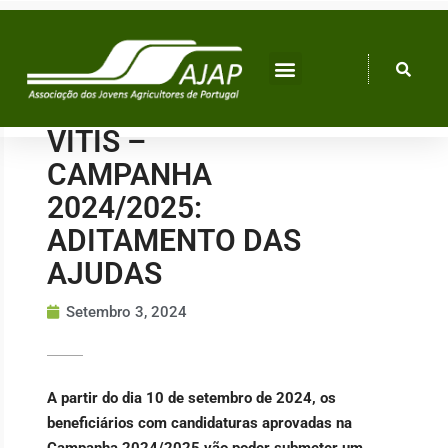
Skip
to
content
VITIS –
CAMPANHA
2024/2025:
ADITAMENTO DAS
AJUDAS
Setembro 3, 2024
A partir do dia 10 de setembro de 2024, os
beneficiários com candidaturas aprovadas na
Campanha 2024/2025 vão poder submeter um