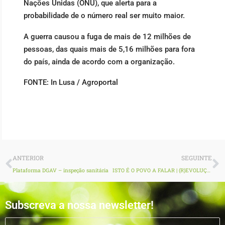
Nações Unidas (ONU), que alerta para a
probabilidade de o número real ser muito maior.
A guerra causou a fuga de mais de 12 milhões de
pessoas, das quais mais de 5,16 milhões para fora
do país, ainda de acordo com a organização.
FONTE: In Lusa / Agroportal
Prev
N
ANTERIOR
SEGUINTE
Plataforma DGAV – inspeção sanitária
ISTO É O POVO A FALAR | (R)EVOLUÇÃO | Entrevista Firmino Cordeiro
Subscreva a nossa newsletter!
EMAIL