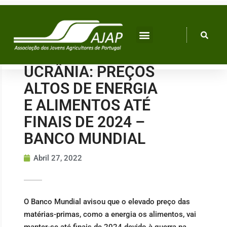
Skip
to
content
UCRÂNIA: PREÇOS
ALTOS DE ENERGIA
E ALIMENTOS ATÉ
FINAIS DE 2024 –
BANCO MUNDIAL
Abril 27, 2022
O Banco Mundial avisou que o elevado preço das
matérias-primas, como a energia os alimentos, vai
manter-se até finais de 2024 devido à guerra na