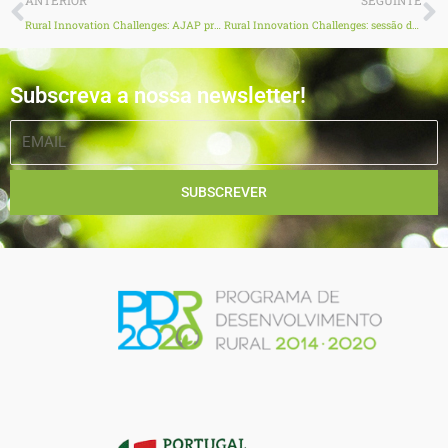
ANTERIOR
SEGUINTE
Rural Innovation Challenges: AJAP promove sessão na Escola Profissional de Agricultura e Desenvolvimento Rural de Vagos
Rural Innovation Challenges: sessão de esclarecimentos na Escola Superior de Biociências de Elvas
Subscreva a nossa newsletter!
EMAIL
SUBSCREVER