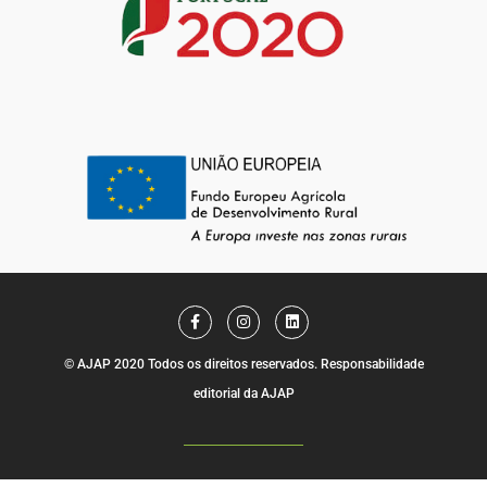
F
I
L
a
n
i
c
s
n
e
t
k
© AJAP 2020 Todos os direitos reservados. Responsabilidade
b
a
e
o
g
d
editorial da AJAP
o
r
i
k
a
n
-
m
f