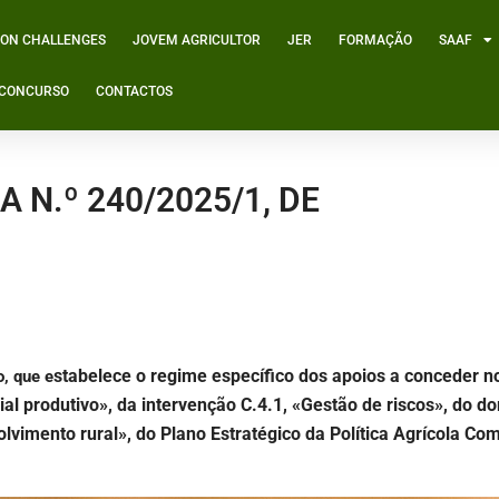
ION CHALLENGES
JOVEM AGRICULTOR
JER
FORMAÇÃO
SAAF
º CONCURSO
CONTACTOS
 N.º 240/2025/1, DE
stabelece o regime específico dos apoios a conceder n
, que e
ial produtivo», da intervenção C.4.1, «Gestão de riscos», do do
lvimento rural», do Plano Estratégico da Política Agrícola C