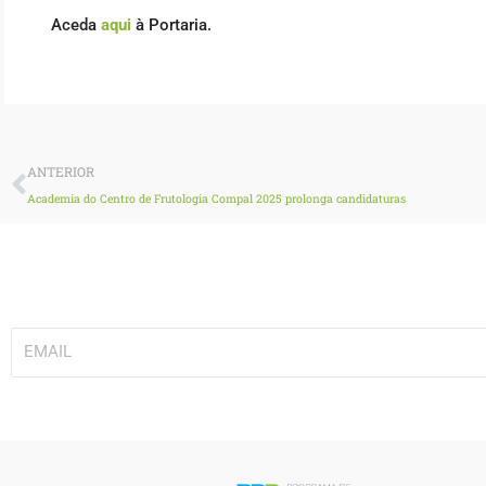
Aceda
aqui
à Portaria.
Prev
ANTERIOR
Academia do Centro de Frutologia Compal 2025 prolonga candidaturas
Subscreva a nossa newsletter!
EMAIL