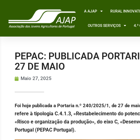
Skip
to
A AJAP
RURAL INNOVAT
content
OUTROS SERVIÇOS
4.
PEPAC: PUBLICADA PORTARIA
27 DE MAIO
Maio 27, 2025
Foi hoje publicada a
Portaria n.º 240/2025/1, de 27 de maio
refere à tipologia C.4.1.3, «Restabelecimento do potenc
«Risco e organização da produção», do eixo C, «Desenvo
Portugal (PEPAC Portugal).