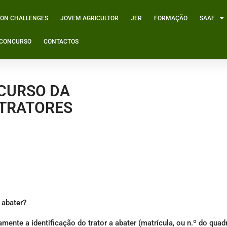
ION CHALLENGES
JOVEM AGRICULTOR
JER
FORMAÇÃO
SAAF
º CONCURSO
CONTACTOS
NCURSO DA
 TRATORES
 abater?
mente a identificação do trator a abater (matrícula, ou n.º do quad