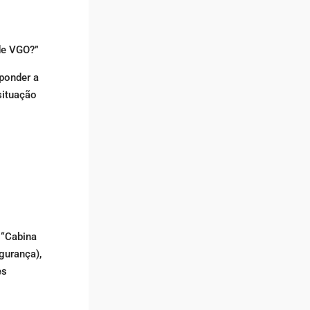
de VGO?”
sponder a
situação
 “Cabina
gurança),
es