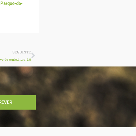
Parque-de-
Next
SEGUINTE
vo de Agricultura 4.0
REVER