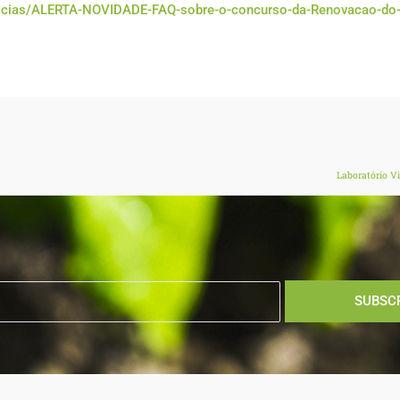
oticias/ALERTA-NOVIDADE-FAQ-sobre-o-concurso-da-Renovacao-do-
Laboratório Vi
SUBSC