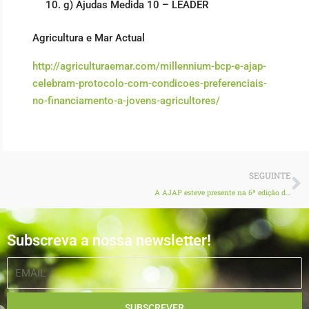
g) Ajudas Medida 10 – LEADER
Agricultura e Mar Actual
http://agriculturaemar.com/millennium-bcp-e-ajap-
celebram-protocolo-com-condicoes-preferenciais-
no-financiamento-a-jovens-agricultores/
N
SEGUINTE
A AJAP esteve presente na 6ª edição da agroglobal
Subscreva a nossa newsletter!
EMAIL
SUBSCREVER