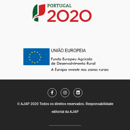
F
I
L
a
n
i
c
s
n
e
t
k
© AJAP 2020 Todos os direitos reservados. Responsabilidade
b
a
e
o
g
d
editorial da AJAP
o
r
i
k
a
n
-
m
f