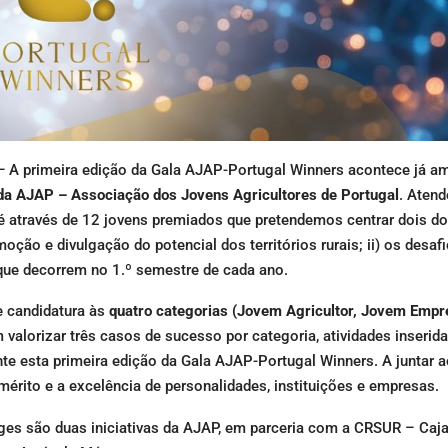
–
A primeira edição da Gala AJAP-Portugal Winners acontece já a
da AJAP – Associação dos Jovens Agricultores de Portugal
. Atend
, é através de 12 jovens premiados que pretendemos centrar dois do
moção e divulgação do potencial dos territórios rurais; ii) os desaf
 que decorrem no 1.º semestre de cada ano.
 candidatura às
quatro categorias (Jovem Agricultor, Jovem Empre
 valorizar três casos de sucesso por categoria, atividades inserida
ante esta primeira edição da Gala AJAP-Portugal Winners. A juntar 
rito e a excelência de personalidades, instituições e empresas.
ges são duas iniciativas da AJAP, em parceria com a CRSUR – Caja