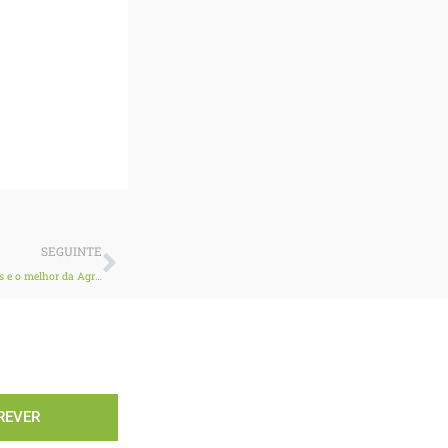
Next
SEGUINTE
I Gala AJAP-Portugal Winners: valorizar os territórios rurais, premiar os jovens e o melhor da Agricultura Portuguesa!
REVER