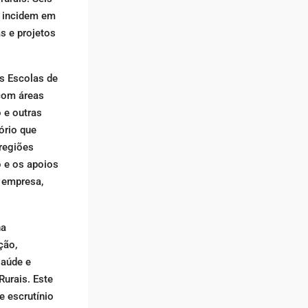
s incidem em
as e projetos
as Escolas de
 com áreas
o e outras
ório que
 regiões
o e os apoios
u empresa,
na
ção,
saúde e
urais. Este
e escrutínio