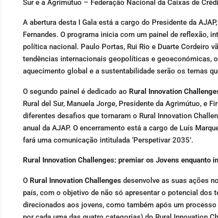
Sur e a Agrimútuo – Federação Nacional da Caixas de Créd
A abertura desta I Gala está a cargo do Presidente da AJAP, 
Fernandes. O programa inicia com um painel de reflexão, in
política nacional. Paulo Portas, Rui Rio e Duarte Cordeiro 
tendências internacionais geopolíticas e geoeconómicas, o
aquecimento global e a sustentabilidade serão os temas q
O segundo painel é dedicado ao
Rural Innovation Challenge
Rural del Sur, Manuela Jorge, Presidente da Agrimútuo, e Fi
diferentes desafios que tornaram o Rural Innovation Chall
anual da AJAP. O encerramento está a cargo de Luís Marque
fará uma comunicação intitulada ‘Perspetivar 2035’.
Rural Innovation Challenges: premiar os Jovens enquanto im
O
Rural Innovation Challenges
desenvolve as suas ações no
país, com o objetivo de não só apresentar o potencial dos te
direcionados aos jovens, como também após um processo de 
por cada uma das quatro categorias) do Rural Innovation Cha