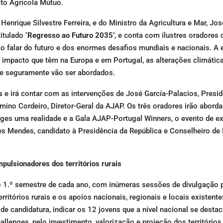
ito Agrícola Mútuo.
Henrique Silvestre Ferreira, e do Ministro da Agricultura e Mar, Jo
titulado
‘Regresso ao Futuro 2035’
, e conta com ilustres oradores 
vão falar do futuro e dos enormes desafios mundiais e nacionais. A
 impacto que têm na Europa e em Portugal, as alterações climática
ue seguramente vão ser abordados.
s
e irá contar com as intervenções de José García-Palacios, Presid
rmino Cordeiro, Diretor-Geral da AJAP. Os três oradores irão aborda
enges uma realidade e a Gala AJAP-Portugal Winners, o evento de e
s Mendes, candidato à Presidência da República e Conselheiro de 
pulsionadores dos territórios rurais
 1.º semestre de cada ano, com inúmeras sessões de divulgação 
rritórios rurais e os apoios nacionais, regionais e locais existente
candidatura, indicar os 12 jovens que a nível nacional se destac
llenges, pelo investimento, valorização e projeção dos territórios 