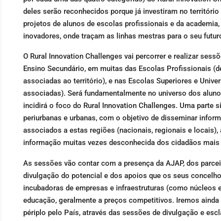
deles serão reconhecidos porque já investiram no territóri
projetos de alunos de escolas profissionais e da academia, 
inovadores, onde traçam as linhas mestras para o seu futur
O Rural Innovation Challenges vai percorrer e realizar ses
Ensino Secundário, em muitas das Escolas Profissionais (de
associadas ao território), e nas Escolas Superiores e Unive
associadas). Será fundamentalmente no universo dos alunos
incidirá o foco do Rural Innovation Challenges. Uma parte s
periurbanas e urbanas, com o objetivo de disseminar informa
associados a estas regiões (nacionais, regionais e locais),
informação muitas vezes desconhecida dos cidadãos mais
As sessões vão contar com a presença da AJAP, dos parceir
divulgação do potencial e dos apoios que os seus concelh
incubadoras de empresas e infraestruturas (como núcleos e
educação, geralmente a preços competitivos. Iremos ainda 
périplo pelo País, através das sessões de divulgação e escl