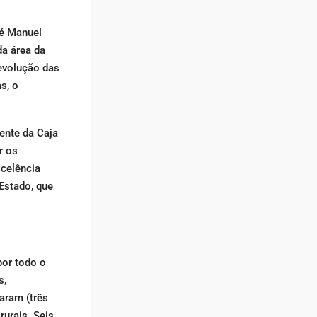
sé Manuel
da área da
 evolução das
s, o
ente da Caja
r os
xcelência
Estado, que
por todo o
s,
aram (três
rurais. Seis