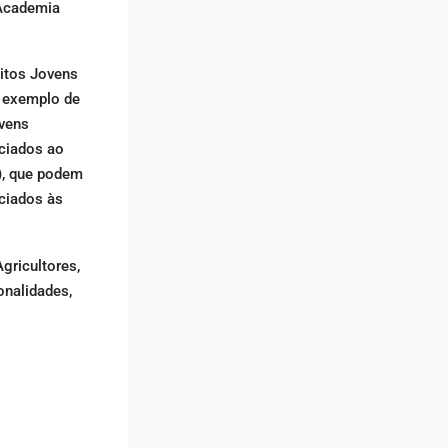
 Academia
uitos Jovens
o exemplo de
ovens
ociados ao
a), que podem
ociados às
gricultores,
onalidades,