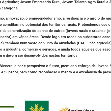
m Agricultor, Jovem Empresário Rural, Jovem Talento Agro Rural e
a categoria.
no, a inovação, o empreendedorismo, a resiliência e o arrojo de m
e acreditam no potencial dos territórios rurais. Pretendemos que 
ar da concretização do sonho de outros (jovens rurais e urbanos, j
uperior) em várias áreas. Desde logo em todos os subsetores ass
stria), também num vasto conjunto de atividades (CAE – não agrícol
o a indústria, comércio e serviços, e ainda todos aqueles que ass
dem e devem ser desenvolvidos nestes territórios.
nners: olhar e perspetivar o futuro, premiar o esforço de Jovens A
 e Superior, bem como reconhecer o mérito e a excelência de pers