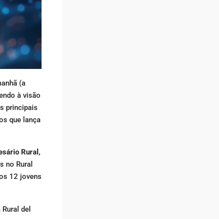
manhã (a
endo à visão
s principais
ios que lança
sário Rural,
s no Rural
aos 12 jovens
 Rural del