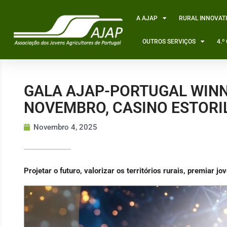
Skip
to
A AJAP
RURAL INNOVAT
content
OUTROS SERVIÇOS
4.
GALA AJAP-PORTUGAL WINN
NOVEMBRO, CASINO ESTORI
Novembro 4, 2025
Projetar o futuro, valorizar os territórios rurais, premiar j