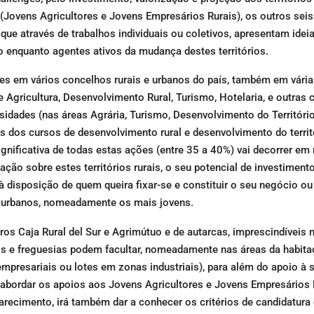
o (Jovens Agricultores e Jovens Empresários Rurais), os outros sei
que através de trabalhos individuais ou coletivos, apresentam idei
o enquanto agentes ativos da mudança destes territórios.
sões em vários concelhos rurais e urbanos do país, também em vári
 Agricultura, Desenvolvimento Rural, Turismo, Hotelaria, e outras
rsidades (nas áreas Agrária, Turismo, Desenvolvimento do Territóri
 dos cursos de desenvolvimento rural e desenvolvimento do territ
ignificativa de todas estas ações (entre 35 a 40%) vai decorrer em
ção sobre estes territórios rurais, o seu potencial de investiment
 à disposição de quem queira fixar-se e constituir o seu negócio o
 urbanos, nomeadamente os mais jovens.
os Caja Rural del Sur e Agrimútuo e de autarcas, imprescindíveis 
os e freguesias podem facultar, nomeadamente nas áreas da habita
mpresariais ou lotes em zonas industriais), para além do apoio à 
abordar os apoios aos Jovens Agricultores e Jovens Empresários R
arecimento, irá também dar a conhecer os critérios de candidatura 