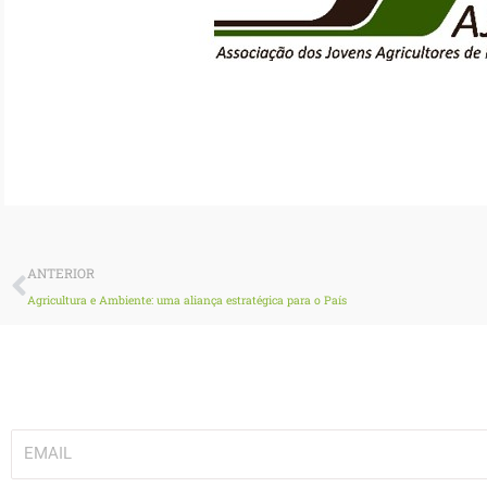
Prev
ANTERIOR
Agricultura e Ambiente: uma aliança estratégica para o País
Subscreva a nossa newsletter!
EMAIL