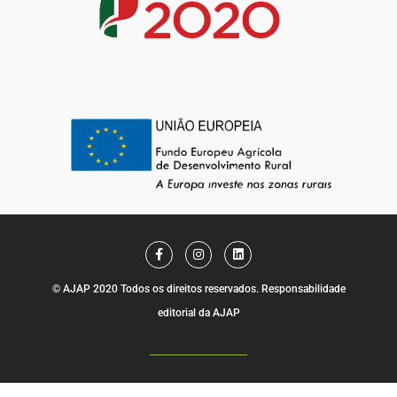
F
I
L
a
n
i
c
s
n
e
t
k
© AJAP 2020 Todos os direitos reservados. Responsabilidade
b
a
e
o
g
d
editorial da AJAP
o
r
i
k
a
n
-
m
f