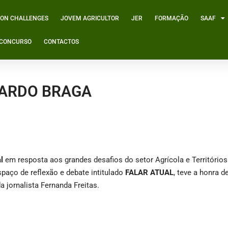
ION CHALLENGES
JOVEM AGRICULTOR
JER
FORMAÇÃO
SAAF
º CONCURSO
CONTACTOS
CARDO BRAGA
l
em resposta aos grandes desafios do setor Agrícola e Territórios 
spaço de reflexão e debate intitulado
FALAR ATUAL
, teve a honra d
jornalista Fernanda Freitas.