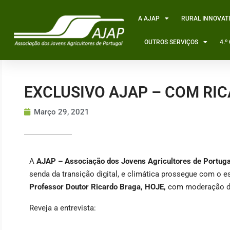
Skip
to
A AJAP
RURAL INNOVAT
content
OUTROS SERVIÇOS
4.
EXCLUSIVO AJAP – COM RI
Março 29, 2021
A
AJAP – Associação dos Jovens Agricultores de Portuga
senda da transição digital, e climática prossegue com o e
Professor Doutor Ricardo Braga, HOJE,
com moderação da 
Reveja a entrevista: