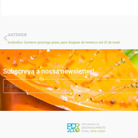
Prev
ANTERIOR
Incêndios: Governo prorroga prazo para limpeza de terrenos até 15 de maio
Subscreva a nossa newsletter!
EMAIL