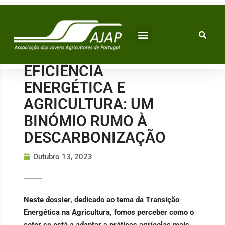
Skip
to
content
EFICIÊNCIA
ENERGÉTICA E
AGRICULTURA: UM
BINÓMIO RUMO À
DESCARBONIZAÇÃO
Outubro 13, 2023
Neste dossier, dedicado
ao tema da Transição
Energética na Agricultura, fomos perceber como o
setor se está a adaptar a práticas agrícolas mais