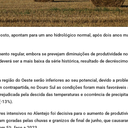
gosto, apontam para um ano hidrológico normal, após dois anos m
nto regular, embora se prevejam diminuições de produtividade no
deverá ser a mais baixa da série histórica, resultado de decréscimo
 região do Oeste serão inferiores ao seu potencial, devido a prob
m contrapartida, no Douro Sul as condições foram mais favoráveis
ejudicada pela descida das temperaturas e ocorrência de precipit
(-13%).
 intensivos no Alentejo foi decisiva para o aumento de produtivi
 goradas pelas chuvas e granizos de final de junho, que causara
 em 5%, face a 2023.