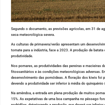
Segundo o documento, as previsões agrícolas, em 31 de a
seca meteorológica severa.
As culturas de primavera/verão apresentam um desenvolvime
tomate para a indústria, face a 2023. A produção de batata 
produtividade.
Nos pomares, as produtividades das pereiras e macieiras da
fitossanitários e às condições meteorológicas adversas. E
desenvolvimento das pomóideas. A floração dos kiwis foi pr
devendo a produtividade ser inferior à média do quinquénio 
Na amêndoa, a entrada em plena produção de muitos pomares
15%. As expetativas de uma boa campanha no pêssego foram
podridões, deteriorando a produção, que deverá ser inferior