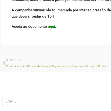
A campanha vitivinícola foi marcada por intensa pressão 
que deverá rondar os 15%.
Aceda ao documento
aqui
.
Prev
ANTERIOR
Comunicado: AJAP defende Pacto de Regime para as Florestas e Territórios Rurais
Subscreva a nossa newsletter!
EMAIL