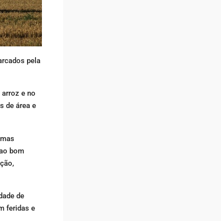
arcados pela
 arroz e no
s de área e
lemas
 ao bom
ação,
dade de
m feridas e