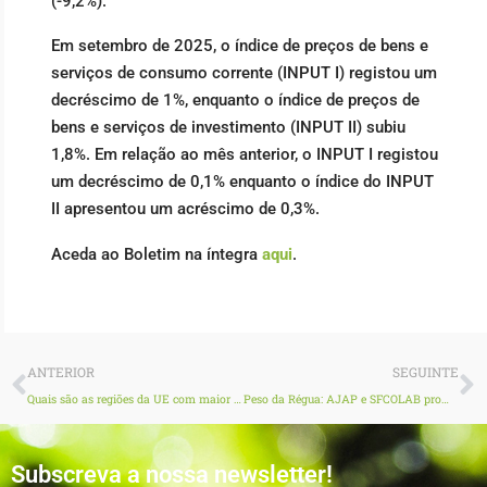
(-9,2%).
Em setembro de 2025, o índice de preços de bens e
serviços de consumo corrente (INPUT I) registou um
decréscimo de 1%, enquanto o índice de preços de
bens e serviços de investimento (INPUT II) subiu
1,8%. Em relação ao mês anterior, o INPUT I registou
um decréscimo de 0,1% enquanto o índice do INPUT
II apresentou um acréscimo de 0,3%.
Aceda ao Boletim na íntegra
aqui
.
Prev
N
ANTERIOR
SEGUINTE
Quais são as regiões da UE com maior produção agrícola?
Peso da Régua: AJAP e SFCOLAB promoveram ação de sensibilização para a Digitalização na Agricultura
Subscreva a nossa newsletter!