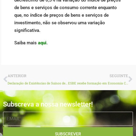
de bens e serviços de consumo corrente enquanto
que, no índice de preços de bens e serviços de
investimento, não se observou uma variação
significativa.
Saiba mais
aqui
.
Prev
N
ANTERIOR
SEGUINTE
Declaração de Existências de Suínos decorre durante o mês de abril
ESBE recebe formação em Economia Circular na área da Biomassa
Subscreva a nossa newsletter!
EMAIL
SUBSCREVER