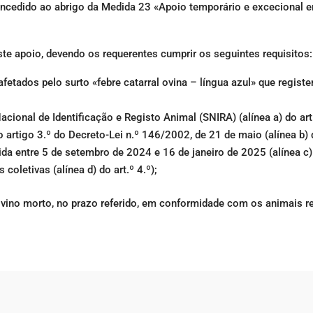
oncedido ao abrigo da Medida 23 «Apoio temporário e excecional 
te apoio, devendo os requerentes cumprir os seguintes requisitos:
fetados pelo surto «febre catarral ovina – língua azul» que regist
ional de Identificação e Registo Animal (SNIRA) (alínea a) do art.
rtigo 3.º do Decreto-Lei n.º 146/2002, de 21 de maio (alínea b) do
 entre 5 de setembro de 2024 e 16 de janeiro de 2025 (alínea c) d
oletivas (alínea d) do art.º 4.º);
vino morto, no prazo referido, em conformidade com os animais r