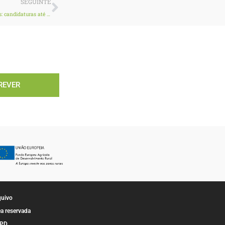
Next
SEGUINTE
Apoio temporário e excecional em resposta a catástrofes naturais reconhecidas: candidaturas até 5 de maio
REVER
quivo
a reservada
PD