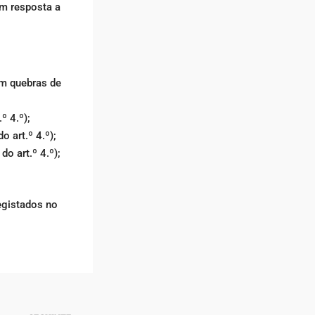
em resposta a
em quebras de
º 4.º);
 art.º 4.º);
o art.º 4.º);
egistados no