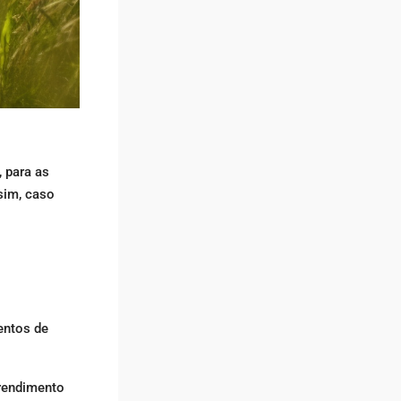
 para as
ssim, caso
entos de
 rendimento