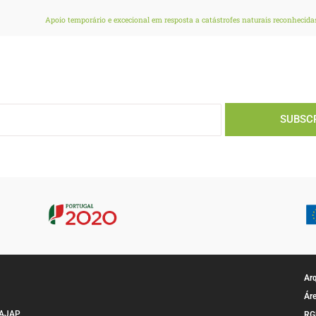
SUBSC
Ar
Áre
a AJAP
RG