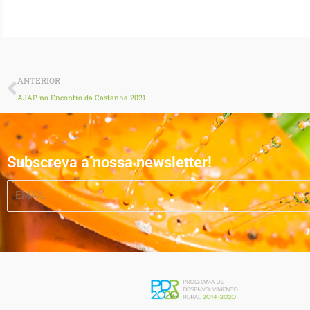
Prev
ANTERIOR
AJAP no Encontro da Castanha 2021
Subscreva a nossa newsletter!
EMAIL