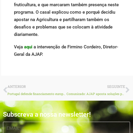
fruticultura, e que marcaram também presença neste
programa. O casal explicou como e porquê decidiu
apostar na Agricultura e partilharam também os
desafios e problemas que se colocam à atividade
diariamente.
Veja
aqui
a intervenção de Firmino Cordeiro, Diretor-
Geral da AJAP.
Prev
N
ANTERIOR
SEGUINTE
Portugal defende financiamento europeu para a água destinada à agricultura em reunião em Chipre
Comunicado: AJAP aponta soluções para a Agricultura e Território e apela ao diálogo e à aprovação do OE/2025
Subscreva a nossa newsletter!
EMAIL