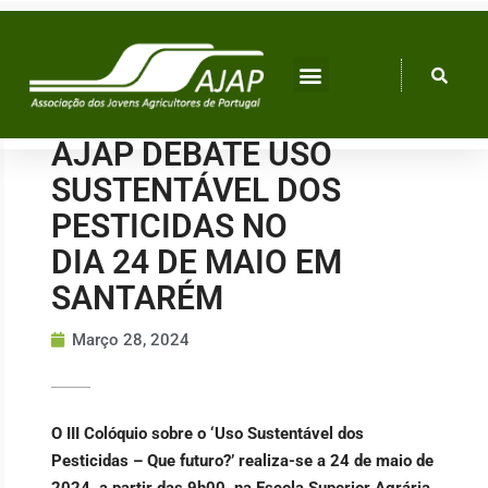
Skip
to
content
AJAP DEBATE USO
SUSTENTÁVEL DOS
PESTICIDAS NO
DIA 24 DE MAIO EM
SANTARÉM
Março 28, 2024
O III Colóquio sobre o ‘Uso Sustentável dos
Pesticidas – Que futuro?’ realiza-se a 24 de maio de
2024, a partir das 9h00, na Escola Superior Agrária