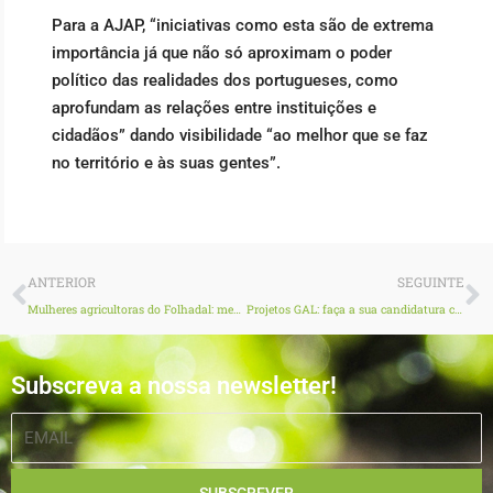
Para a AJAP, “iniciativas como esta são de extrema
importância já que não só aproximam o poder
político das realidades dos portugueses, como
aprofundam as relações entre instituições e
cidadãos” dando visibilidade “ao melhor que se faz
no território e às suas gentes”.
Prev
N
ANTERIOR
SEGUINTE
Mulheres agricultoras do Folhadal: memória biocultural, género e sustentabilidade rural
Projetos GAL: faça a sua candidatura com a AJAP
Subscreva a nossa newsletter!
EMAIL
SUBSCREVER