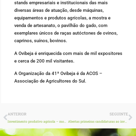
stands empresariais e institucionais das mais
diversas áreas de atuação, desde máquinas,
equipamentos e produtos agrícolas, a mostra e
venda de artesanato, o pavilhão do gado, com
exemplares únicos de raças autóctones de ovinos,
caprinos, suínos, bovinos.
A Ovibeja é enriquecida com mais de mil expositores
e cerca de 200 mil visitantes.
A Organização da 41ª Ovibeja é da ACOS –
Associação de Agricultores do Sul.
Prev
N
ANTERIOR
SEGUINTE
Investimento produtivo agrícola – modernização: estufas metálicas de paredes retas (1.º Concurso)
Abertas primeiras candidaturas ao investimento na Bioeconomia